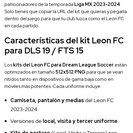
patrocinadores de la temporada
Liga MX 2023-2024
.
Solo tienes que copiar la URL del kit que quieras y pegarla
dentro del juego para que tu club luzca como el Leon FC
en cada partido.
Características del kit Leon FC
para DLS 19 / FTS 15
Los
kits del Leon FC para Dream League Soccer
están
optimizados en tamaño
512x512 PNG
para que se vean
nítidos tanto en dispositivos de gama baja como en
móviles más potentes. Cada uniforme incluye:
Camiseta, pantalón y medias
del Leon FC
2023-2024.
Versiones de
local, visita y tercer uniforme
.
Kits de portero
(Local, Visita y Tercero) con