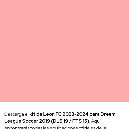
Descarga el
kit de Leon FC 2023-2024 para Dream
League Soccer 2019 (DLS 19 / FTS 15)
. Aquí
encontrarás todas las equipaciones oficiales de la