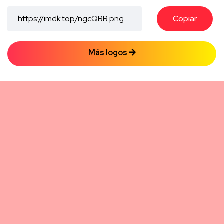
Copiar
Más logos