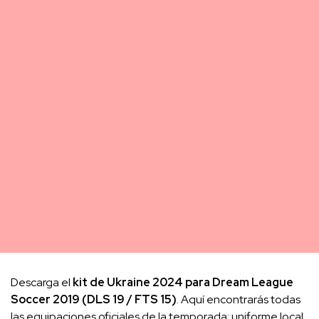
Descarga el
kit de Ukraine 2024 para Dream League
Soccer 2019 (DLS 19 / FTS 15)
. Aquí encontrarás todas
las equipaciones oficiales de la temporada: uniforme local,