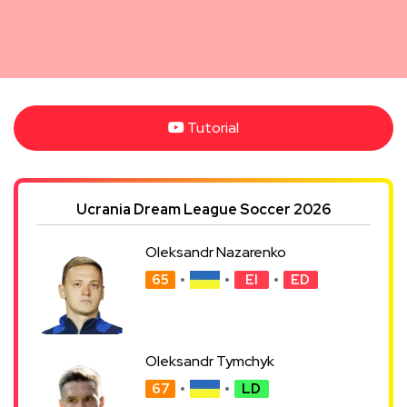
Tutorial
Ucrania Dream League Soccer 2026
Oleksandr Nazarenko
65
EI
ED
Oleksandr Tymchyk
67
LD