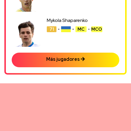
Mykola Shaparenko
71
MC
MCO
Más jugadores