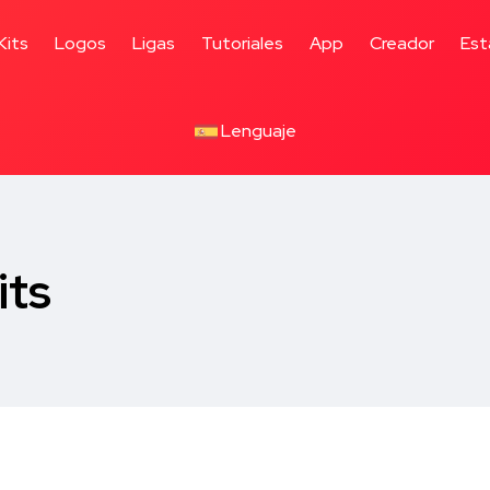
Kits
Logos
Ligas
Tutoriales
App
Creador
Est
Lenguaje
its