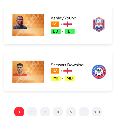
Ashley Young
69
LD
LI
Stewart Downing
68
MI
MD
1
2
3
4
5
...
910