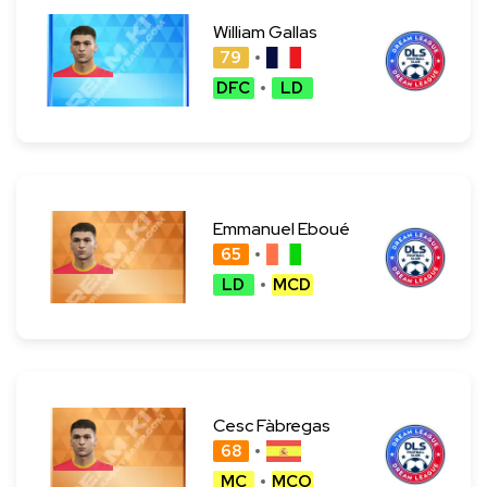
William Gallas
79
DFC
LD
Emmanuel Eboué
65
LD
MCD
Cesc Fàbregas
68
MC
MCO