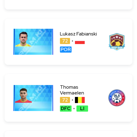
Lukasz Fabianski
72
POR
Thomas
Vermaelen
72
DFC
LI