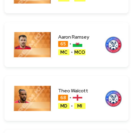
Aaron Ramsey
65
MC
MCO
Theo Walcott
68
MD
MI