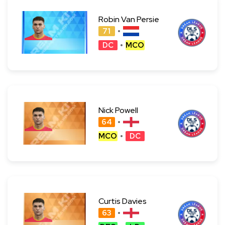
Robin Van Persie
71
DC
MCO
Nick Powell
64
MCO
DC
Curtis Davies
63