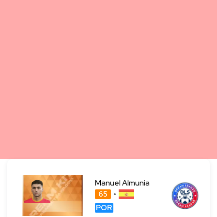
Manuel Almunia
65
POR