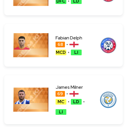
DFC
LD
Fabian Delph
68
MCD
LI
James Milner
69
MC
LD
LI