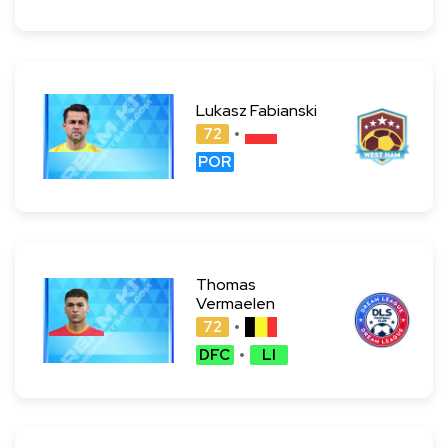
Lukasz Fabianski
72
POR
Thomas
Vermaelen
72
DFC
LI