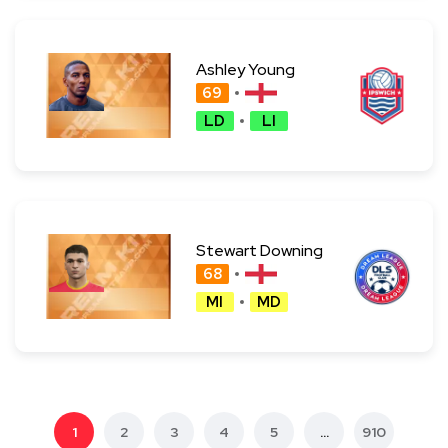
Ashley Young
69
LD
LI
Stewart Downing
68
MI
MD
1
2
3
4
5
...
910