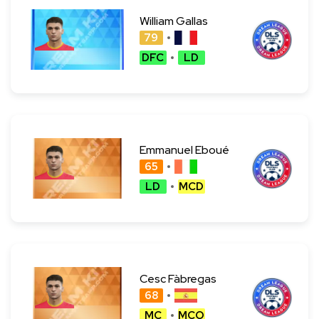
William Gallas
79
DFC
LD
Emmanuel Eboué
65
LD
MCD
Cesc Fàbregas
68
MC
MCO