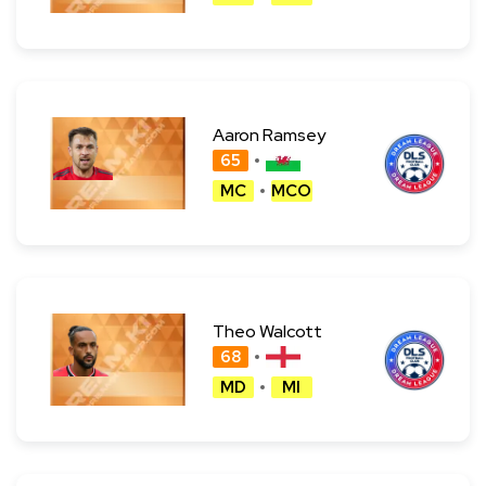
Aaron Ramsey
65
MC
MCO
Theo Walcott
68
MD
MI