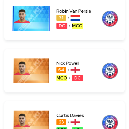
Robin Van Persie
71
DC
MCO
Nick Powell
64
MCO
DC
Curtis Davies
63