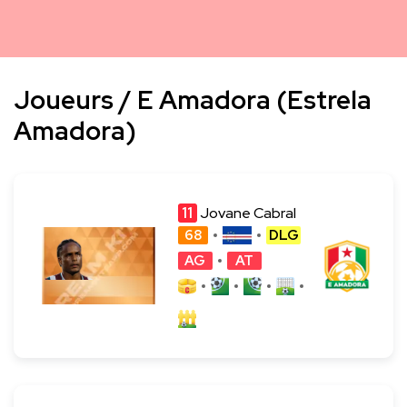
Joueurs / E Amadora (Estrela
Amadora)
11
Jovane Cabral
68
DLG
AG
AT