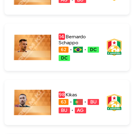
AG
BU
14
Bernardo
Schappo
62
DC
DC
98
Kikas
63
BU
BU
AG