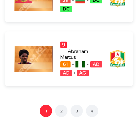
59
DC
DC
9
9
Abraham
Marcus
61
AD
AD
AG
1
2
3
4