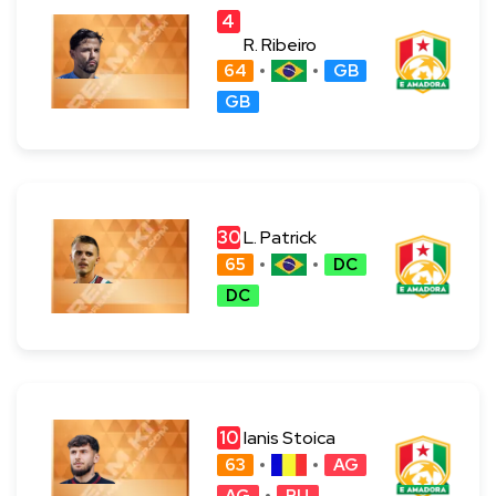
4
0
R. Ribeiro
64
GB
GB
30
L. Patrick
65
DC
DC
10
Ianis Stoica
63
AG