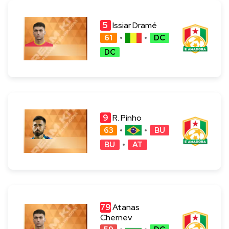
5
Issiar Dramé
61
DC
DC
9
R. Pinho
63
BU
BU
AT
79
Atanas
Chernev