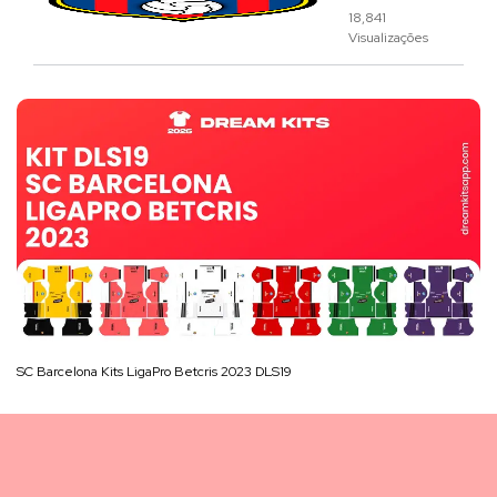
18,841
Visualizações
SC Barcelona Kits LigaPro Betcris 2023 DLS19