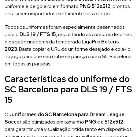
uniforme e de goleiro em formato
PNG 512x512
, prontos
para serem importados diretamente para o jogo.
Todos os uniformes foram especialmente desenhados
para o
DLS 19 / FTS 15
, respeitando as cores, os detalhes
e os patrocinadores da temporada
LigaPro Betcris
2023
. Basta copiar o URL do uniforme desejado e colá-lo
no jogo para que seu clube se pareça com o SC Barcelona
em todas as partidas.
Características do uniforme do
SC Barcelona para DLS 19 / FTS
15
Os
uniformes do SC Barcelona para Dream League
Soccer
são otimizados em tamanho
PNG de 512x512
para garantir uma visualização nítida tanto em dispositivos
móveis mais básicos quanto em aparelhos mais potentes.