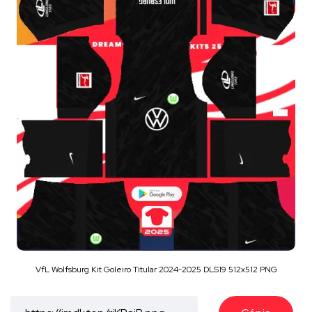
VfL Wolfsburg Kit Goleiro Titular 2024-2025 DLS19 512x512 PNG