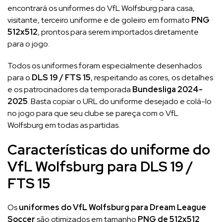
encontrará os uniformes do VfL Wolfsburg para casa,
visitante, terceiro uniforme e de goleiro em formato
PNG
512x512
, prontos para serem importados diretamente
para o jogo.
Todos os uniformes foram especialmente desenhados
para o
DLS 19 / FTS 15
, respeitando as cores, os detalhes
e os patrocinadores da temporada
Bundesliga 2024-
2025
. Basta copiar o URL do uniforme desejado e colá-lo
no jogo para que seu clube se pareça com o VfL
Wolfsburg em todas as partidas.
Características do uniforme do
VfL Wolfsburg para DLS 19 /
FTS 15
Os
uniformes do VfL Wolfsburg para Dream League
Soccer
são otimizados em tamanho
PNG de 512x512