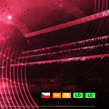
64
74
LD
LE