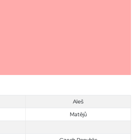
Aleš
Matějů
Czech Republic