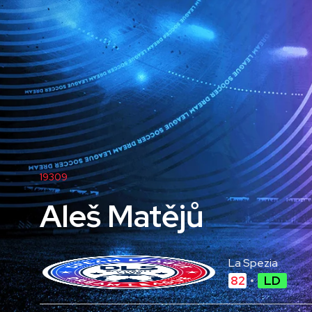
19309
Aleš Matějů
La Spezia
82
LD