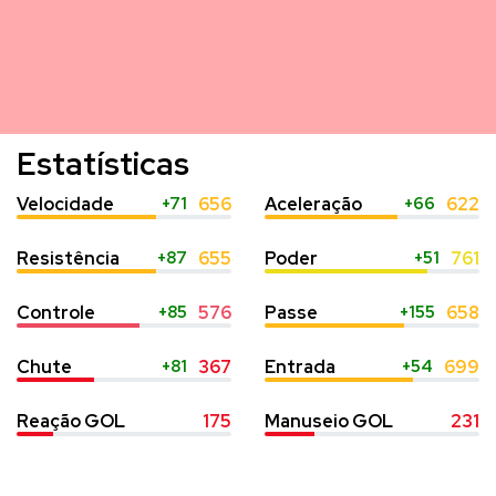
Estatísticas
Velocidade
+71
656
Aceleração
+66
622
Resistência
+87
655
Poder
+51
761
Controle
+85
576
Passe
+155
658
Chute
+81
367
Entrada
+54
699
Reação GOL
175
Manuseio GOL
231