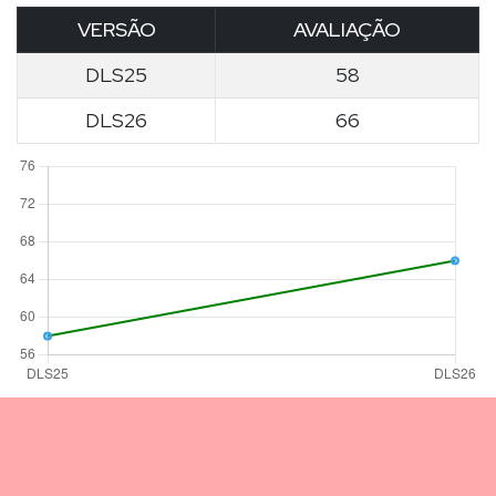
VERSÃO
AVALIAÇÃO
DLS25
58
DLS26
66