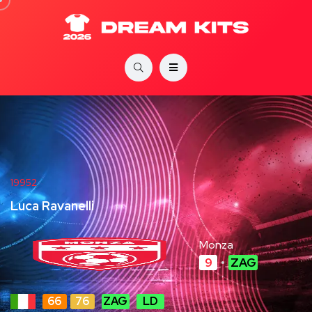
19952
Luca Ravanelli
Monza
9
ZAG
66
76
ZAG
LD