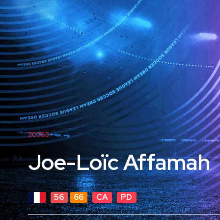
20763
Joe-Loïc Affamah
56
66
CA
PD