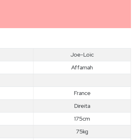
Joe-Loïc
Affamah
France
Direita
175cm
75kg