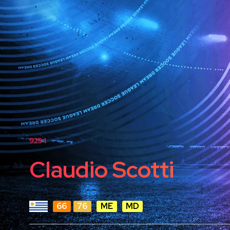
9254
Claudio Scotti
66
76
ME
MD